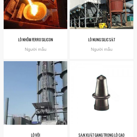
LÒ NHÔM FERRO SILICON
LÒ NUNG SILIC SẮT
Người mẫu
Người mẫu
LÒ VÔI
SẢN XUẤT GANG TRONG LÒ CAO