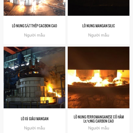
LÒ NUNG SẮT THÉP CACBON CAO
LÒ NUNG MANGAN SILIC
Người mẫu
Người mẫu
LÒ NUNG FERROMANGANESE CÓ HÀM
LÒ XỈ GIÀU MANGAN
LƯỢNG CARBON CAO
Người mẫu
Người mẫu