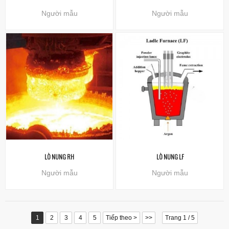
Người mẫu
Người mẫu
LÒ NUNG RH
LÒ NUNG LF
Người mẫu
Người mẫu
1
2
3
4
5
Tiếp theo >
>>
Trang 1 / 5